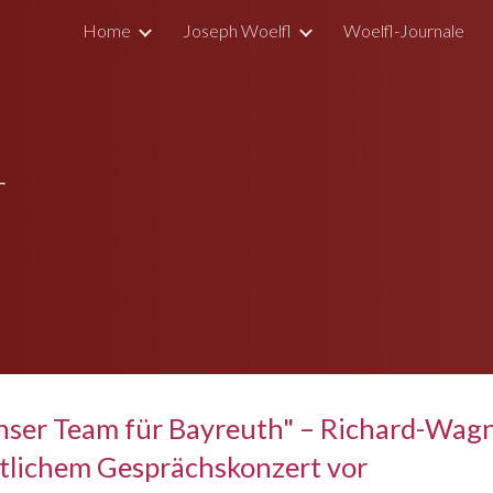
Home
Joseph Woelfl
Woelfl-Journale
ip to main content
Skip to navigat
r
nser Team für Bayreuth" – Richard-Wagn
ntlichem Gesprächskonzert vor