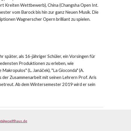
ert Kreiten Wettbewerb), China (Changsha Open Int.
hester vom Barock bis hin zur ganz Neuen Musik. Die
iptionen Wagnerscher Opern brilliant zu spielen.
später, als 16-jähriger Schüler, ein Vorsingen für
iedensten Produktionen zu erleben, wie
ache Makropulos" (L. Janáček), "La Gioconda" (A.
us der Zusammenarbeit mit seinen Lehrern Prof. Aris
 betreut. Ab dem Wintersemester 2019 wird er sein
nt@woelflhaus.de