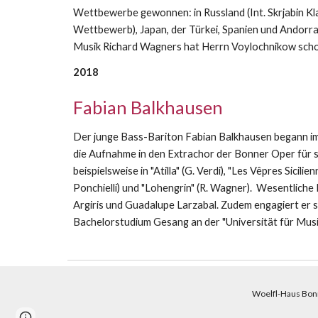
Wettbewerbe gewonnen: in Russland (Int. Skrjabin K
Wettbewerb), Japan, der Türkei, Spanien und Andorra
Musik Richard Wagners hat Herrn Voylochnikow schon f
2018
Fabian Balkhausen
Der junge Bass-Bariton Fabian Balkhausen begann im J
die Aufnahme in den Extrachor der Bonner Oper für s
beispielsweise in "Atilla" (G. Verdi), "Les Vêpres Sicil
Ponchielli) und "Lohengrin" (R. Wagner). Wesentliche
Argiris und Guadalupe Larzabal. Zudem engagiert er 
Bachelorstudium Gesang an der "Universität für Musi
Woelfl-Haus Bonn
Report abuse