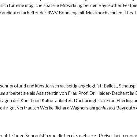
 sich für eine mögliche spätere Mitwirkung bei den Bayreuther Festp
d Kandidaten arbeitet der RWV Bonn eng mit Musikhochschulen, Theate
 sehr profund und künstlerisch vielseitig angelegt ist: Ballett, Schauspi
 arbeitet sie als Assistentin von Frau Prof. Dr. Haider-Dechant im 
gen der Kunst und Kultur anbietet. Dort bringt sich Frau Eberling u
 die ihr gut vertrauten Werke Richard Wagners am
genius loci
Bayreuth e
begabte junge Sopranistin vor, die bereits mehrere Preise bei ren