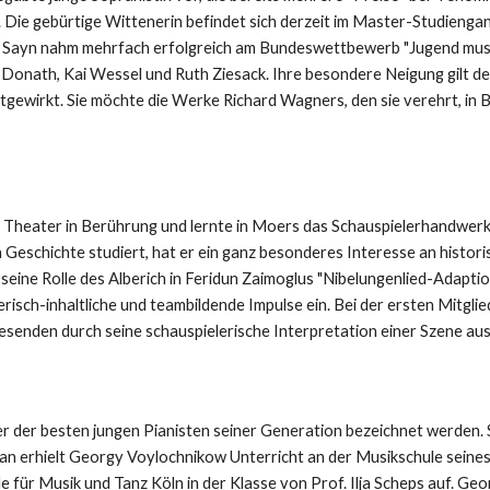
Die gebürtige Wittenerin befindet sich derzeit im Master-Studienga
tin Sayn nahm mehrfach erfolgreich am Bundeswettbewerb "Jugend musizi
Donath, Kai Wessel und Ruth Ziesack. Ihre besondere Neigung gilt der
mitgewirkt. Sie möchte die Werke Richard Wagners, den sie verehrt, i
em Theater in Berührung und lernte in Moers das Schauspielerhandwerk 
 Geschichte studiert, hat er ein ganz besonderes Interesse an histor
seine Rolle des Alberich in Feridun Zaimoglus "Nibelungenlied-Adaptio
erisch-inhaltliche und teambildende Impulse ein. Bei der ersten Mit
senden durch seine schauspielerische Interpretation einer Szene aus
r der besten jungen Pianisten seiner Generation bezeichnet werden. 
3 an erhielt Georgy Voylochnikow Unterricht an der Musikschule sei
 für Musik und Tanz Köln in der Klasse von Prof. Ilja Scheps auf. G