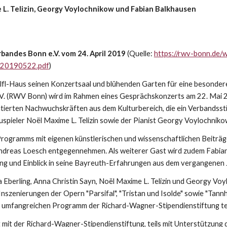
e L. Telizin, Georgy Voylochnikow und Fabian Balkhausen
bandes Bonn e.V. vom 24. April 2019
(Quelle:
https://rwv-bonn.de/
_20190522.pdf
)
lfl-Haus seinen Konzertsaal und blühenden Garten für eine besondere 
V. (RWV Bonn) wird im Rahmen eines Gesprächskonzerts am 22. Mai 2
ntierten Nachwuchskräften aus dem Kulturbereich, die ein Verbandssti
auspieler Noël Maxime L. Telizin sowie der Pianist Georgy Voylochniko
Programms mit eigenen künstlerischen und wissenschaftlichen Beiträg
reas Loesch entgegennehmen. Als weiterer Gast wird zudem Fabian 
ung und Einblick in seine Bayreuth-Erfahrungen aus dem vergangenen
a Eberling, Anna Christin Sayn, Noël Maxime L. Telizin und Georgy V
 Inszenierungen der Opern "Parsifal", "Tristan und Isolde" sowie "Ta
 umfangreichen Programm der Richard-Wagner-Stipendienstiftung t
it der Richard-Wagner-Stipendienstiftung, teils mit Unterstützung 