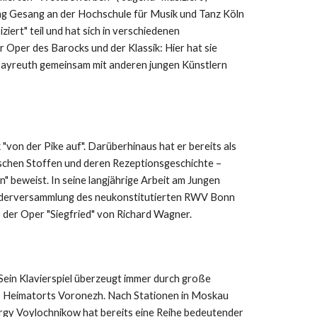
ng Gesang an der Hochschule für Musik und Tanz Köln
ert" teil und hat sich in verschiedenen
 Oper des Barocks und der Klassik: Hier hat sie
n Bayreuth gemeinsam mit anderen jungen Künstlern
"von der Pike auf". Darüberhinaus hat er bereits als
ischen Stoffen und deren Rezeptionsgeschichte –
n" beweist. In seine langjährige Arbeit am Jungen
gliederversammlung des neukonstitutierten RWV Bonn
 der Oper "Siegfried" von Richard Wagner.
Sein Klavierspiel überzeugt immer durch große
nes Heimatorts Voronezh. Nach Stationen in Moskau
eorgy Voylochnikow hat bereits eine Reihe bedeutender