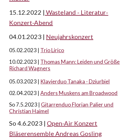
15.12.2022 |
Wasteland - Literatur-
Konzert-Abend
04.01.2023 |
Neujahrskonzert
0
5.02.2023 |
Trio Lirico
10.02.2023 |
Thomas Mann: Leiden und Größe
Richard Wagners
05.03.2023 |
Klavierduo Tanaka - Dziurbiel
0
2
.0
4
.2023 |
Anders Muskens am Broadwood
So 7.5.2023 |
Gitarrenduo Florian Palier und
Christian Haimel
So 4.6.2023 |
Open-Air Konzert
Bläserensemble Andreas Gosling