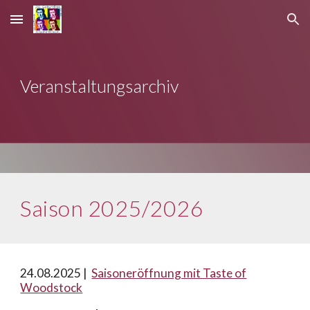
Skip to main content
Skip to navigation
Veranstaltungsarchiv
Saison 2025/2026
24
.0
8
.202
5
|
Saisoneröffnung mit Taste of
Woodstock