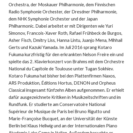
Orchestra, der Moskauer Philharmonie, dem Finnischen
Radio Symphonie Orchester, der Dresdner Philharmonie,
dem NHK Symphonie Orchester und der Japan
Philharmonic. Dabei arbeitet er mit Dirigenten wie Yuri
Simonov, Francois-Xaver Roth, Rafael Frühbeck de Burgos,
Asher Fisch, Dmitry Liss, Hanna Lintu, Juanjo Mena, Mihhail
Gerts und Kazuki Yamada. Im Juli 2016 sprang Kotaro
Fukuma kurzfristig für den erkrankten Nelson Freire ein und
spielte das 2. Klavierkonzert von Brahms mit dem Orchestre
National du Capitole de Toulouse unter Tugan Sokhiev.
Kotaro Fukuma hat bisher bei den Plattenfirmen Naxos,
ARS Produktion, Éditions Hortus, DENON und Orpheus
Classical insgesamt fünfzehn Alben aufgenommen. Er erhielt
dafür ausgezeichnete Kritiken in Musikzeitschriften und im
Rundfunk. Er studierte am Conservatoire National
Supérieur de Musique de Paris bei Bruno Rigutto und
Marie-Françoise Bucquet, an der Universität der Künste
Berlin bei Klaus Hellwig und an der Internationalen Piano
Akademie Lake Como in Italien. Außerdem besuchte er