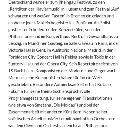
Deutschland wurde er zum Rheingau Festival, zu den
„Raritäten der Klaviermusik“ in Husum und zum Festival „Auf
schwarzen und weißen Tasten“ in Bremen eingeladen und
eroberte jedes Mal ein begeistertes Publikum. Als Solist
gastiert er in bedeutenden Konzertsälen, so in der
Philharmonie und im Konzerthaus Berlin, im Gewandhaus zu
Leipzig, im Münchner Gasteig, im Salle Gaveau in Paris, in der
Victoria Hall in Genf, im Auditorio Nacional Madrid, in der
Forbidden City Concert Hall in Peking sowie in Tokio in der
Suntory Hall und der Opera City. Sein Repertoire reicht von
J.S.Bach bis zu Komponisten der Moderne und Gegenwart.
Mehr als zehn Komponisten haben für ihn ein Werk
geschrieben. Besondere Aufmerksamkeit erhält Kotaro
Fukuma für seine thematisch anspruchsvolle
Programmgestaltung, für seine eigenen Transkriptionen
(wie etwa von Smetana „Die Moldau“) und bei der
Zusammenarbeit mit anderen Künstlern. Neben seiner
solistischen Arbeit musiziert er mit namhaften Orchestern
wie dem Cleveland Orchestra, dem Israel Philharmonic