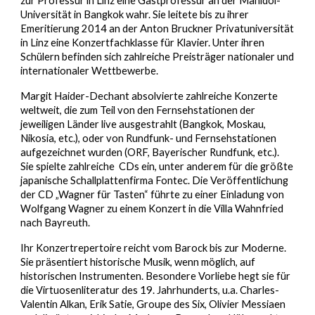
zur Professur in Linz eine Gastprofessur an der Mahidol-
Universität in Bangkok wahr. Sie leitete bis zu ihrer
Emeritierung 2014 an der Anton Bruckner Privatuniversität
in Linz eine Konzertfachklasse für Klavier. Unter ihren
Schülern befinden sich zahlreiche Preisträger nationaler und
internationaler Wettbewerbe.
Margit Haider-Dechant absolvierte zahlreiche Konzerte
weltweit, die zum Teil von den Fernsehstationen der
jeweiligen Länder live ausgestrahlt (Bangkok, Moskau,
Nikosia, etc.), oder von Rundfunk- und Fernsehstationen
aufgezeichnet wurden (ORF, Bayerischer Rundfunk, etc.).
Sie spielte zahlreiche CDs ein, unter anderem für die größte
japanische Schallplattenfirma Fontec. Die Veröffentlichung
der CD „Wagner für Tasten“ führte zu einer Einladung von
Wolfgang Wagner zu einem Konzert in die Villa Wahnfried
nach Bayreuth.
Ihr Konzertrepertoire reicht vom Barock bis zur Moderne.
Sie präsentiert historische Musik, wenn möglich, auf
historischen Instrumenten. Besondere Vorliebe hegt sie für
die Virtuosenliteratur des 19. Jahrhunderts, u.a. Charles-
Valentin Alkan, Erik Satie, Groupe des Six, Olivier Messiaen