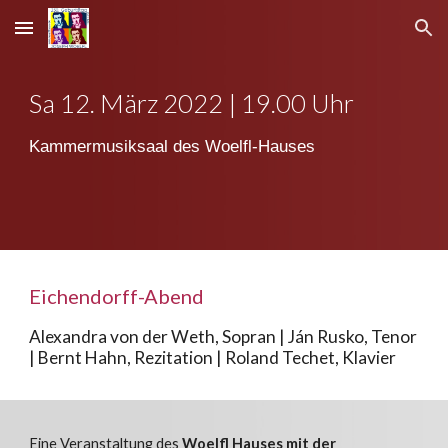
Skip to main content
Skip to navigation
Sa 1
2
.
März
2022 |
19
.00 Uhr
Kammermusiksaal des Woelfl-Hauses
Eichendorff-Abend
Alexandra von der Weth, Sopran
|
Ján Rusko, Tenor
|
Bernt Hahn, Rezitation
|
Roland Techet, Klavier
Eine Veranstaltung de
s
Woelfl Hauses mit der