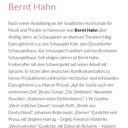
Bernt Hahn
Nach seiner Ausbildung an der staatlichen Hochschule für
Musik und Theater in Hannover war
Bernt Hahn
ü
ber
dreißig Jahre als Schauspieler an diversen Theatern tätig.
Dazu gehören u.a. das Schauspiel Köln, das Düsseldorfer
Schauspielhaus, das Schauspiel Frankfurt und das Bochumer
Schauspielhaus. Seit einigen Jahren ist Bernt Hahn
Freiberufler mit dem Schwerpunkt auf seiner Arbeit mit
Sprache. Er ist bei allen deutschen Rundfunkanstalten zu
hören; Produktionen zahlreicher Hörbücher sind entstanden.
Dazu gehören u.a. Marcel Proust: „Auf der Suche nach der
verlorenen Zeit“, Bruno Schulz: „Die Zimtläden“, Alexander
Puschkin: „Stationen eines Dichterlebens“, J. W. Goethe:
„West-östlicher Diwan“, Joseph Roth: „Briefe aus
Deutschland“, Johannes Bobrowski: „Ebenen“ (Gedichte und
Prosa, mit Stephen Harrap – Orgel), Friedrich Hölderlin:
„Wechselreden“ (Gedichte, mit Deborah Richards – Klavier),