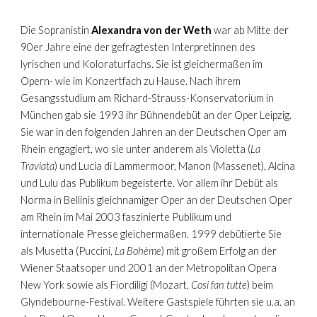
Die Sopranistin
Alexandra von der Weth
war ab Mitte der
90er Jahre eine der gefragtesten Interpretinnen des
lyrischen und Koloraturfachs. Sie ist gleichermaßen im
Opern- wie im Konzertfach zu Hause. Nach ihrem
Gesangsstudium am Richard-Strauss-Konservatorium in
München gab sie 1993 ihr Bühnendebüt an der Oper Leipzig.
Sie war in den folgenden Jahren an der Deutschen Oper am
Rhein engagiert, wo sie unter anderem als Violetta (
La
Traviata
) und Lucia di Lammermoor, Manon (Massenet), Alcina
und Lulu das Publikum begeisterte. Vor allem ihr Debüt als
Norma in Bellinis gleichnamiger Oper an der Deutschen Oper
am Rhein im Mai 2003 faszinierte Publikum und
internationale Presse gleichermaßen. 1999 debütierte Sie
als Musetta (Puccini,
La Bohème
) mit großem Erfolg an der
Wiener Staatsoper und 2001 an der Metropolitan Opera
New York sowie als Fiordiligi (Mozart,
Cosi fan tutte
) beim
Glyndebourne-Festival. Weitere Gastspiele führten sie u.a. an