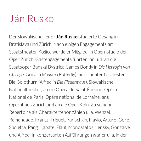
Ján Rusko
Der slowakische Tenor
Ján Rusko
studierte Gesang in
Bratislava und Zürich. Nach einigen Engagements am
Staatstheater Košice wurde er Mitglied im Opernstudio der
Oper Zürich. Gastengagements führten ihn u. a. an die
Staatsoper Banská Bystrica (James Bondy in
Die Herzogin von
Chicago
, Goro in
Madama Butterfly
), ans Theater Orchester
Biel Solothurn (Alfred in
Die Fledermaus
), Slowakische
Nationaltheater, an die Opéra de Saint-Étienne, Opéra
National de Paris, Opéra national de Lorraine, ans
Opernhaus Zürich und an die Oper Köln. Zu seinem
Repertoire als Charaktertenor zählen u. a. Wenzel,
Remendado, Frantz, Triquet, Yarischkin, Flavio, Arturo, Goro,
Spoletta, Pang, L,abate, Flaut, Monostatos, Lensky, Gonzalve
und Alfred. In konzertanten Aufführungen war er u. a. in der