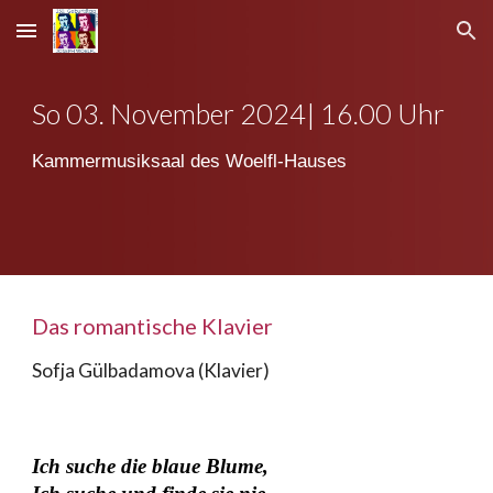
Skip to main content
Skip to navigation
So
0
3
.
November
2024| 1
6
.00 Uhr
Kammermusiksaal des Woelfl-Hauses
Das romantische Klavier
Sofja Gülbadamova (Klavier)
Ich suche die blaue Blume,