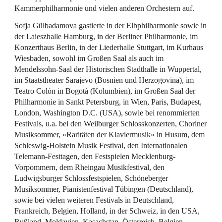
Kammerphilharmonie und vielen anderen Orchestern auf.
Sofja Gülbadamova gastierte in der Elbphilharmonie sowie in
der Laieszhalle Hamburg, in der Berliner Philharmonie, im
Konzerthaus Berlin, in der Liederhalle Stuttgart, im Kurhaus
Wiesbaden, sowohl im Großen Saal als auch im
Mendelssohn-Saal der Historischen Stadthalle in Wuppertal,
im Staatstheater Sarajevo (Bosnien und Herzogovina), im
Teatro Colón in Bogotá (Kolumbien), im Großen Saal der
Philharmonie in Sankt Petersburg, in Wien, Paris, Budapest,
London, Washington D.C. (USA), sowie bei renommierten
Festivals, u.a. bei den Weilburger Schlosskonzerten, Choriner
Musiksommer, «Raritäten der Klaviermusik» in Husum, dem
Schleswig-Holstein Musik Festival, den Internationalen
Telemann-Festtagen, den Festspielen Mecklenburg-
Vorpommern, dem Rheingau Musikfestival, den
Ludwigsburger Schlossfestspielen, Schöneberger
Musiksommer, Pianistenfestival Tübingen (Deutschland),
sowie bei vielen weiteren Festivals in Deutschland,
Frankreich, Belgien, Holland, in der Schweiz, in den USA,
Rußland, Moldavien, Kasachstan, Österreich, Belgien,