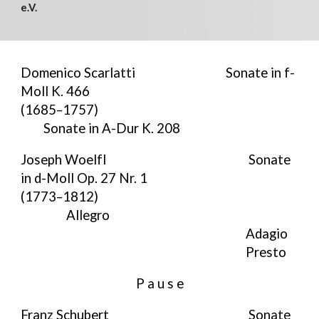
e.V.
Domenico Scarlatti
Sonate in f-
Moll K. 466
(1685–1757)
Sonate in A-Dur K. 208
Joseph Woelfl
Sonate
in d-Moll Op. 27 Nr. 1
(1773–1812)
Allegro
Adagio
Presto
P a u s e
Franz Schubert
Sonate