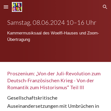
Skip to main content
Skip to navigation
Samstag,
08
.0
6
.2024 10–16 Uhr
Kammermusiksaal des Woelfl-Hauses und Zoom-
Übertragung
Proszenium: „Von der Juli-Revolution zum
Deutsch-Französischen Krieg - Von der
Romantik zum Historismus“ Teil III
Gesellschaftskritische
Auseinandersetzungen mit Umbrüchen in