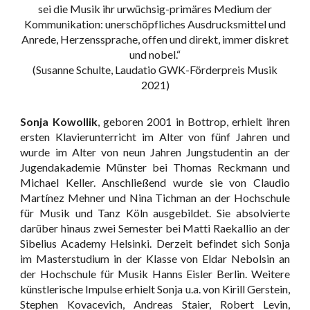
sei die Musik ihr urwüchsig-primäres Medium der
Kommunikation: unerschöpfliches Ausdrucksmittel und
Anrede, Herzenssprache, offen und direkt, immer diskret
und nobel.“
(Susanne Schulte, Laudatio GWK-Förderpreis Musik
2021)
Sonja Kowollik
, geboren 2001 in Bottrop, erhielt ihren
ersten Klavierunterricht im Alter von fünf Jahren und
wurde im Alter von neun Jahren Jungstudentin an der
Jugendakademie Münster bei Thomas Reckmann und
Michael Keller. Anschließend wurde sie von Claudio
Martínez Mehner und Nina Tichman an der Hochschule
für Musik und Tanz Köln ausgebildet. Sie absolvierte
darüber hinaus zwei Semester bei Matti Raekallio an der
Sibelius Academy Helsinki. Derzeit befindet sich Sonja
im Masterstudium in der Klasse von Eldar Nebolsin an
der Hochschule für Musik Hanns Eisler Berlin. Weitere
künstlerische Impulse erhielt Sonja u.a. von Kirill Gerstein,
Stephen Kovacevich, Andreas Staier, Robert Levin,