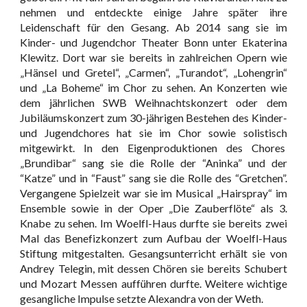
nehmen und entdeckte einige Jahre später ihre
Leidenschaft für den Gesang. Ab 2014 sang sie im
Kinder- und Jugendchor Theater Bonn unter Ekaterina
Klewitz. Dort war sie bereits in zahlreichen Opern wie
„Hänsel und Gretel“, „Carmen“, „Turandot“, „Lohengrin“
und „La Boheme“ im Chor zu sehen. An Konzerten wie
dem jährlichen SWB Weihnachtskonzert oder dem
Jubiläumskonzert zum 30-jährigen Bestehen des Kinder-
und Jugendchores hat sie im Chor sowie solistisch
mitgewirkt. In den Eigenproduktionen des Chores
„Brundibar“ sang sie die Rolle der “Aninka” und der
“Katze” und in “Faust” sang sie die Rolle des “Gretchen”.
Vergangene Spielzeit war sie im Musical „Hairspray“ im
Ensemble sowie in der Oper „Die Zauberflöte“ als 3.
Knabe zu sehen. Im Woelfl-Haus durfte sie bereits zwei
Mal das Benefizkonzert zum Aufbau der Woelfl-Haus
Stiftung mitgestalten. Gesangsunterricht erhält sie von
Andrey Telegin, mit dessen Chören sie bereits Schubert
und Mozart Messen aufführen durfte. Weitere wichtige
gesangliche Impulse setzte Alexandra von der Weth.