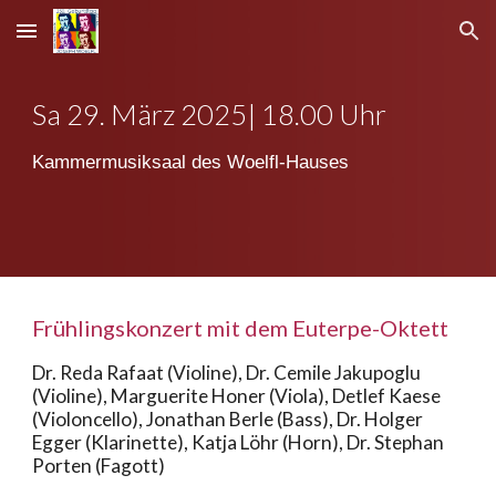
Skip to main content
Skip to navigation
S
a
29
. März 2025| 1
8
.00 Uhr
Kammermusiksaal des Woelfl-Hauses
Frühlingskonzert mit dem Euterpe-Oktett
Dr. Reda Rafaat (Violine), Dr. Cemile Jakupoglu
(Violine), Marguerite Honer (Viola), Detlef Kaese
(Violoncello), Jonathan Berle (Bass), Dr. Holger
Egger (Klarinette), Katja Löhr (Horn), Dr. Stephan
Porten (Fagott)