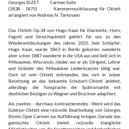
Georges BIZET
Carmen Suite
(1838 - 1875)
Kammermusikfassung für Oktett
arrangiert von Andreas N. Tarkmann
Das Oktett Op.34 von Hugo Kaun für Klarinette, Horn,
Fagott und Streichquintett gehört für uns zu den
Wiederentdeckungen des Jahres 2025. Sein Schöpfer,
Hugo Kaun, wurde 1863 in Berlin geboren, wanderte
aber schon 1887 wanderte in die USA aus und ließ sich in
Milwaukee, Wisconsin, nieder, wo er als Dirigent, Lehrer
und Gründer des Milwaukee Liederkranzes tätig war.
Dort ist sein Oktett entstanden, das sich in seiner
Besetzung an das bekannte Schubert-Oktett anlehnt,
allerdings die Tonsprache der Spätromantik mit
deutlichen Bezügen zu Wagner und Bruckner adaptiert.
Als zweites - durchaus kontrastierendes - Werk wird das
Euterpe-Oktett eine reizvolle Bearbeitung von Georges
Bizets Oper Carmen zur Aufführung bringen. Gerade das
gemischte Oktett bietet reizvolle klangliche
Möglichkeiten, um die facettenreichen und farbenfrohen