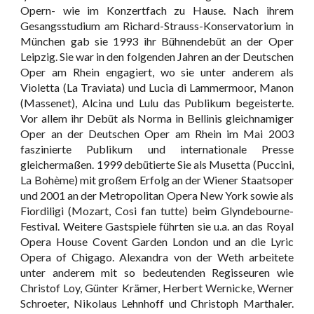
Opern- wie im Konzertfach zu Hause. Nach ihrem
Gesangsstudium am Richard-Strauss-Konservatorium in
München gab sie 1993 ihr Bühnendebüt an der Oper
Leipzig. Sie war in den folgenden Jahren an der Deutschen
Oper am Rhein engagiert, wo sie unter anderem als
Violetta (La Traviata) und Lucia di Lammermoor, Manon
(Massenet), Alcina und Lulu das Publikum begeisterte.
Vor allem ihr Debüt als Norma in Bellinis gleichnamiger
Oper an der Deutschen Oper am Rhein im Mai 2003
faszinierte Publikum und internationale Presse
gleichermaßen. 1999 debütierte Sie als Musetta (Puccini,
La Bohème) mit großem Erfolg an der Wiener Staatsoper
und 2001 an der Metropolitan Opera New York sowie als
Fiordiligi (Mozart, Cosi fan tutte) beim Glyndebourne-
Festival. Weitere Gastspiele führten sie u.a. an das Royal
Opera House Covent Garden London und an die Lyric
Opera of Chigago. Alexandra von der Weth arbeitete
unter anderem mit so bedeutenden Regisseuren wie
Christof Loy, Günter Krämer, Herbert Wernicke, Werner
Schroeter, Nikolaus Lehnhoff und Christoph Marthaler.