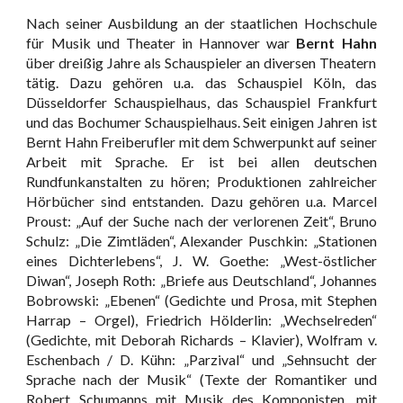
Nach seiner Ausbildung an der staatlichen Hochschule
für Musik und Theater in Hannover war
Bernt Hahn
über dreißig Jahre als Schauspieler an diversen Theatern
tätig. Dazu gehören u.a. das Schauspiel Köln, das
Düsseldorfer Schauspielhaus, das Schauspiel Frankfurt
und das Bochumer Schauspielhaus. Seit einigen Jahren ist
Bernt Hahn Freiberufler mit dem Schwerpunkt auf seiner
Arbeit mit Sprache. Er ist bei allen deutschen
Rundfunkanstalten zu hören; Produktionen zahlreicher
Hörbücher sind entstanden. Dazu gehören u.a. Marcel
Proust: „Auf der Suche nach der verlorenen Zeit“, Bruno
Schulz: „Die Zimtläden“, Alexander Puschkin: „Stationen
eines Dichterlebens“, J. W. Goethe: „West-östlicher
Diwan“, Joseph Roth: „Briefe aus Deutschland“, Johannes
Bobrowski: „Ebenen“ (Gedichte und Prosa, mit Stephen
Harrap – Orgel), Friedrich Hölderlin: „Wechselreden“
(Gedichte, mit Deborah Richards – Klavier), Wolfram v.
Eschenbach / D. Kühn: „Parzival“ und „Sehnsucht der
Sprache nach der Musik“ (Texte der Romantiker und
Robert Schumanns mit Musik des Komponisten, mit