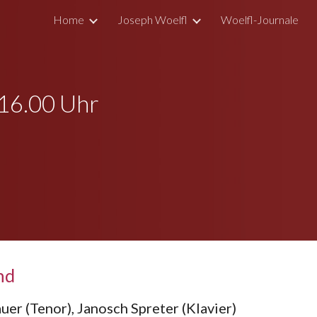
Home
Joseph Woelfl
Woelfl-Journale
ip to main content
Skip to navigat
 16.00 Uhr
nd
uer (Tenor), Janosch Spreter (Klavier)