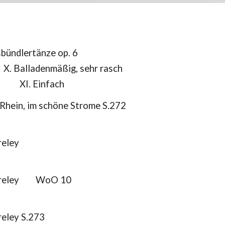
bündlertänze op. 6
X. Balladenmäßig, sehr rasch
XI. Einfach
 Rhein, im schöne Strome S.272
reley
reley
WoO 10
reley S.273