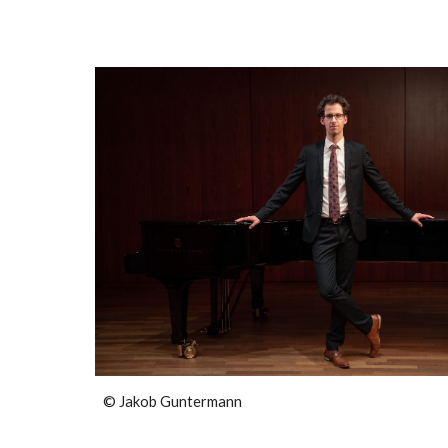
©
Jakob Guntermann