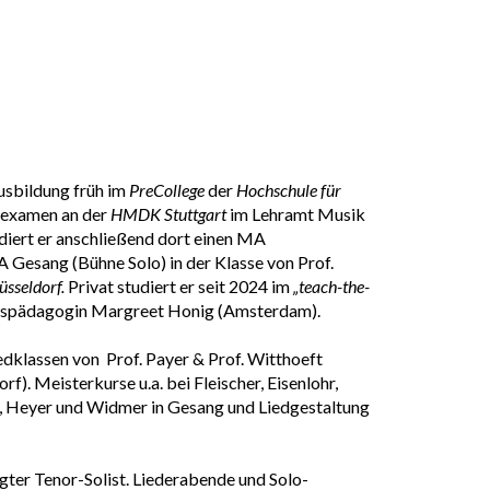
usbildung früh im
PreCollege
der
Hochschule für
sexamen an der
HMDK Stuttgart
im Lehramt Musik
diert er anschließend dort einen MA
 Gesang (Bühne Solo) in der Klasse von Prof.
sseldorf.
Privat studiert er seit 2024 im
„teach-the-
gspädagogin Margreet Honig (Amsterdam).
edklassen von Prof. Payer & Prof. Witthoeft
rf). Meisterkurse u.a. bei Fleischer, Eisenlohr,
st, Heyer und Widmer in Gesang und Liedgestaltung
agter Tenor-Solist. Liederabende und Solo-