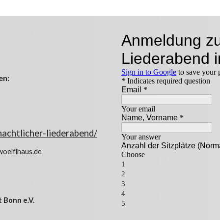
en:
achtlicher-liederabend/
woelflhaus.de
 Bonn e.V.