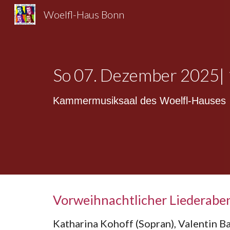
Woelfl-Haus Bonn
Sk
So 0
7
.
Dezem
ber 2025|
Kammermusiksaal des Woelfl-Hauses
Vorweihnachtlicher Liederabe
Katharina Kohoff (Sopran), Valentin Ba