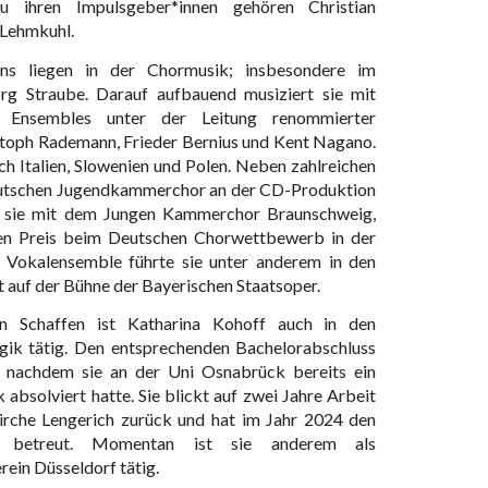
Zu ihren Impulsgeber*innen gehören Christian
 Lehmkuhl.
ens liegen in der Chormusik; insbesondere im
rg Straube. Darauf aufbauend musiziert sie mit
en Ensembles unter der Leitung renommierter
stoph Rademann, Frieder Bernius und Kent Nagano.
ch Italien, Slowenien und Polen. Neben zahlreichen
utschen Jugendkammerchor an der CD-Produktion
 sie mit dem Jungen Kammerchor Braunschweig,
sten Preis beim Deutschen Chorwettbewerb in der
Vokalensemble führte sie unter anderem in den
t auf der Bühne der Bayerischen Staatsoper.
en Schaffen ist Katharina Kohoff auch in den
gik tätig. Den entsprechenden Bachelorabschluss
, nachdem sie an der Uni Osnabrück bereits ein
absolviert hatte. Sie blickt auf zwei Jahre Arbeit
irche Lengerich zurück und hat im Jahr 2024 den
sch betreut. Momentan ist sie anderem als
ein Düsseldorf tätig.