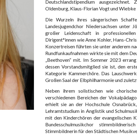
Deutschlandstipendium ausgezeichnet. 
Oldenburg, Klaus-Florian Vogt und Wiebke
Die Wurzeln ihres sängerischen Schaff
Landesjugendchor Niedersachsen unter Jö
großer Leidenschaft in professionell
Dirigent*innen wie Anne Kohler, Hans-Chri
Konzertreisen führten sie unter anderem na
Rundfunkaufnahmen wirkte sie mit dem De
„Beethoven“ mit. Im Sommer 2023 errang
dessen Vorstandsmitglied sie ist, den er
Kategorie Kammerchöre. Das Lauschwerk 
Großen Saal der Elbphilharmonie und zuletz
Neben ihrem solistischen wie chorisch
verschiedenen Bereichen der Vokalpädago
erhielt sie an der Hochschule Osnabrück
Lehramtstudium in Anglistik und Schulmusik 
mit den Kinderchören der evangelischen K
Bundesschulmusikchor stimmbildneri
Stimmbildnerin für den Städtischen Musikver