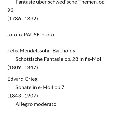
Fantasie über schwedische Themen,
op.
93
(1786–1832)
-o-o-o-PAUSE-o-o-o-
Felix Mendelssohn-Bartholdy
Schottische Fantasie op. 28
in fis-Moll
(1809–1847)
Edvard Grieg
Sonate in e-Moll op.7
(1843–1907)
Allegro moderato